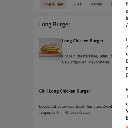
Long Burger
Alles
Menüs
Burger
Long Burger
Long Chicken Burger
Doppelt Chesterkäse, Salat, Tomaten, 
Gewürzgurken, Mayonnaise
Chili Long Chicken Burger
T
Doppelt Chesterkäse, Salat, Tomaten, Zwiebeln,
Jalapenos, Chili-Cheese-Sauce