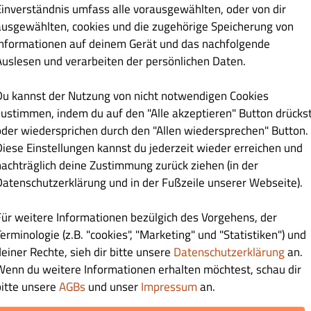
Einverständnis umfass alle vorausgewählten, oder von dir
Chicken Burger
Angus Burger
Chicken Burger
Veggie Burger
ausgewählten, cookies und die zugehörige Speicherung von
Informationen auf deinem Gerät und das nachfolgende
Auslesen und verarbeiten der persönlichen Daten.
Du kannst der Nutzung von nicht notwendigen Cookies
€ 9.00
zustimmen, indem du auf den "Alle akzeptieren" Button drücks
oder wiedersprichen durch den "Allen wiedersprechen" Button.
Zwiebeln,
Diese Einstellungen kannst du jederzeit wieder erreichen und
nachträglich deine Zustimmung zurück ziehen (in der
Datenschutzerklärung und in der Fußzeile unserer Webseite).
Für weitere Informationen bezülgich des Vorgehens, der
€ 9.00
erminologie (z.B. "cookies", "Marketing" und "Statistiken") und
deiner Rechte, sieh dir bitte unsere
Datenschutzerklärung
an.
Wenn du weitere Informationen erhalten möchtest, schau dir
bitte unsere
AGBs
und unser
Impressum
an.