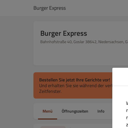
Burger Express
Burger Express
Bahnhofstraße 40, Goslar 38642, Niedersachsen, 
Bestellen Sie jetzt Ihre Gerichte vor!
Und erhalten Sie sie während der verfügbaren
Zeitfenster.
Menü
Öffnungszeiten
Info
Allergen