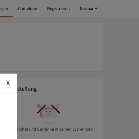
igen
Anmelden
Registrieren
German
X
Ihre Bestellung
Lege Gerichte und Getränke in deinen Warenkorb.