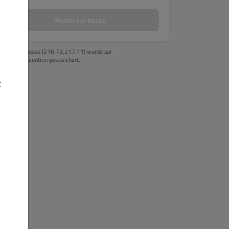
Long Burger
Kids Burger
Wraps
Salate
Fingerfood
Weiter zur Kasse
Ihre IP-Adresse (216.73.217.11) wurde zur
Betrugsprävention gespeichert.
t