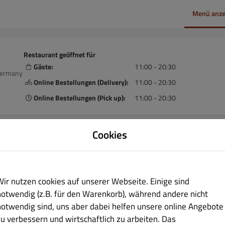
Menü anze
Restaurant geöffnet für
Gäste:
11:00 - 20:30
Germany
Online Bestellungen (Delivery):
11:00 - 20:30
Online Bestellungen (Pick up):
11:00 - 20:30
Cookies
 täglichen
Lieferung
Abholung
Wir nutzen cookies auf unserer Webseite. Einige sind
notwendig (z.B. für den Warenkorb), während andere nicht
e
notwendig sind, uns aber dabei helfen unsere online Angebote
zu verbessern und wirtschaftlich zu arbeiten. Das