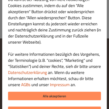
Anmeldung
Cookies zustimmen, indem du auf den "Alle
akzeptieren" Button drückst oder wiedersprichen
durch den "Allen wiedersprechen" Button. Diese
Einstellungen kannst du jederzeit wieder erreichen
und nachträglich deine Zustimmung zurück ziehen (in
der Datenschutzerklärung und in der Fußzeile
unserer Webseite).
Cookie-Einstellungen ändern
Für weitere Informationen bezülgich des Vorgehens,
Kontaktiere uns
der Terminologie (z.B. "cookies", "Marketing" und
Datenschutzerklärung
"Statistiken") und deiner Rechte, sieh dir bitte unsere
Allgemeine Geschäftsbedingungen
Datenschutzerklärung
an. Wenn du weitere
Impressum
Informationen erhalten möchtest, schau dir bitte
LIEFERUNG ZAHLUNGSARTEN
unsere
AGBs
und unser
Impressum
an.
ZAHLUNGSARTEN BEI ABHOLUNG
Alle akzeptieren