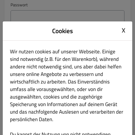
Passwort
X
Cookies
Passwortbestätigung
Wir nutzen cookies auf unserer Webseite. Einige
Telefon
sind notwendig (z.B. für den Warenkorb), während
andere nicht notwendig sind, uns aber dabei helfen
Keine
unsere online Angebote zu verbessern und
wirtschaftlich zu arbeiten. Das Einverständnis
Haltet mich per E-Mail über Angebote auf dem Laufenden.
umfass alle vorausgewählten, oder von dir
Indem Sie auf „Registrieren“ klicken, erklären Sie sich mit
ausgewählten, cookies und die zugehörige
den
Allgemeinen Geschäftsbedingungen
und
der
Speicherung von Informationen auf deinem Gerät
Datenschutzrichtlinie
dieser Website einverstanden.
und das nachfolgende Auslesen und verarbeiten der
persönlichen Daten.
Registrieren
Du kannst der Nutzung von nicht notwendigen