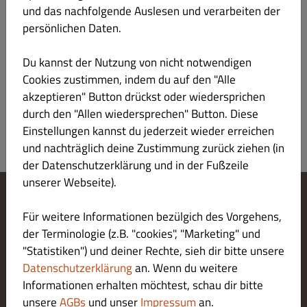
und das nachfolgende Auslesen und verarbeiten der
Menü
Öffnungszeiten
Info
Allergene
persönlichen Daten.
Chicken Burger
Alles
Menüs
Burger
Chicken Burger
A
Du kannst der Nutzung von nicht notwendigen
Cookies zustimmen, indem du auf den "Alle
Es wurde kein Menü-Element in dieser Kategorie gefunden.
akzeptieren" Button drückst oder wiedersprichen
durch den "Allen wiedersprechen" Button. Diese
Einstellungen kannst du jederzeit wieder erreichen
und nachträglich deine Zustimmung zurück ziehen (in
der Datenschutzerklärung und in der Fußzeile
unserer Webseite).
Cookie-Einstellungen ändern
Für weitere Informationen bezülgich des Vorgehens,
Kontaktiere uns
der Terminologie (z.B. "cookies", "Marketing" und
Datenschutzerklärung
"Statistiken") und deiner Rechte, sieh dir bitte unsere
Allgemeine Geschäftsbedingungen
Datenschutzerklärung
an. Wenn du weitere
Impressum
Informationen erhalten möchtest, schau dir bitte
LIEFERUNG ZAHLUNGSARTEN
unsere
AGBs
und unser
Impressum
an.