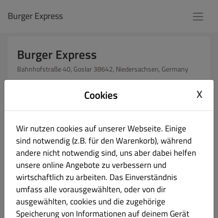
Burger Express
Burger Express
Bahnhofstraße 40, Goslar 38642, Niedersachsen, Germany
Restaurant geöffnet für
X
Cookies
Gäste:
11:00 - 20:30
Online Bestellungen (Delivery):
11:00 - 20:30
Online Bestellungen (Pick up):
11:00 - 20:30
Wir nutzen cookies auf unserer Webseite. Einige
sind notwendig (z.B. für den Warenkorb), während
andere nicht notwendig sind, uns aber dabei helfen
unsere online Angebote zu verbessern und
Wie möchten Sie Ihre Bestellung erhalten?
wirtschaftlich zu arbeiten. Das Einverständnis
umfass alle vorausgewählten, oder von dir
Lieferung
Abholung
ausgewählten, cookies und die zugehörige
Speicherung von Informationen auf deinem Gerät